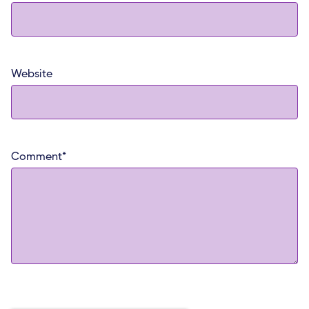
Website
Comment
*